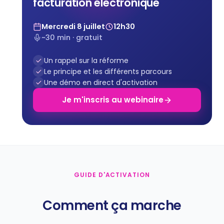
facturation électronique
Mercredi 8 juillet
12h30
~30 min · gratuit
Un rappel sur la réforme
Le principe et les différents parcours
Une démo en direct d'activation
Je m'inscris au webinaire
GUIDE D'ACTIVATION
Comment ça marche