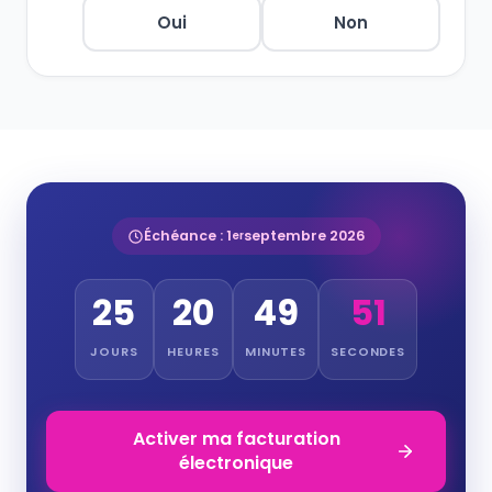
Oui
Non
Échéance : 1
septembre 2026
er
25
20
49
51
JOURS
HEURES
MINUTES
SECONDES
Activer ma facturation
électronique